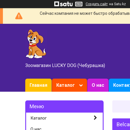
Создать сайт
на Satu.kz
Сейчас компания не может быстро обрабатыват
Зоомагазин LUCKY DOG (Чебурашка)
Главная
Каталог
О нас
Конта
Каталог
Belca
О нас