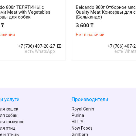
ndo 800г ТЕЛЯТИНЫ с
Belcando 800г Отборное мяс
ми Meat with Vegetables
Quality Meat Консервы для 
рвы для собак
(Белькандо)
 ₸
3 600 ₸
наличии
Нет в наличии
+7 (706) 407-20-27
+7 (706) 407-
есть WhatsApp
есть What
и услуги
Производители
ля кошек
Royal Canin
ля собак
Purina
ля грызунов
HILL`S
ля птиц
Now Foods
е и птицы
Gimborn