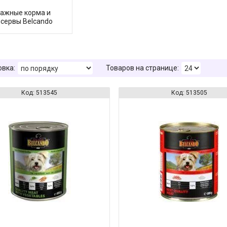
ажные корма и
нсервы Belcando
513545
513505