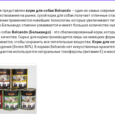
ле представлен
корм для собак Belcando
– один из самых совреме
ествования на рынке, сухой корм для собак получает отличные отз
ении применяются новейшие технологии, которые увеличивают пи
к Белькандо отменно усваивается и имеет большое количество ну
я собак
Belcando (Белькандо)
- это сбалансированный корм, котор
 качества. Сырье для корма производится лишь на немецких ферма
вается, чтобы сохранить все питательные вещества.
Корм для со
дения (более 80%). В кормах Belcando нет искусственных красител
дантов используются натуральные токоферолы (витамин Е) и масл