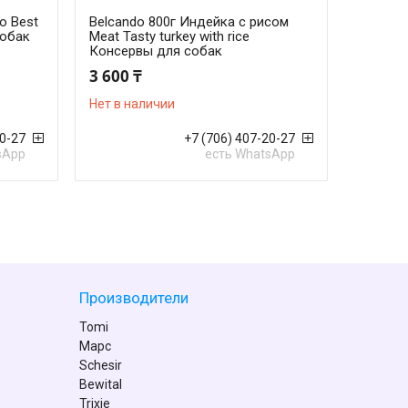
о Best
Belcando 800г Индейка с рисом
собак
Meat Tasty turkey with rice
Консервы для собак
3 600 ₸
Нет в наличии
20-27
+7 (706) 407-20-27
sApp
есть WhatsApp
Производители
Tomi
Марс
Schesir
Bewital
Trixie