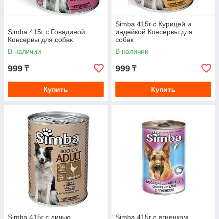
Simba 415г с Курицей и
Simba 415г с Говядиной
индейкой Консервы для
Консервы для собак
собак
В наличии
В наличии
999
999
₸
₸
Купить
Купить
Simba 415г с дичью
Simba 415г с ягненком