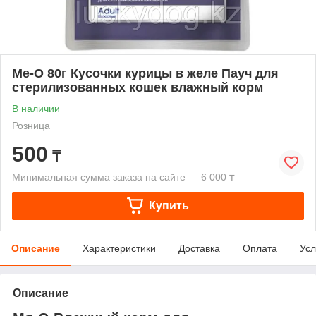
Me-O 80г Кусочки курицы в желе Пауч для
стерилизованных кошек влажный корм
В наличии
Розница
500
₸
Минимальная сумма заказа на сайте — 6 000 ₸
Купить
Описание
Характеристики
Доставка
Оплата
Усл
Описание