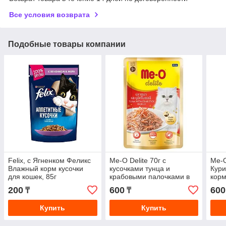
Все условия возврата
Подобные товары компании
Felix, с Ягненком Феликс
Me-O Delite 70г с
Me-O
Влажный корм кусочки
кусочками тунца и
Кури
для кошек, 85г
крабовыми палочками в
корм
желе Пауч для кошек
200
600
600
₸
₸
Влажный корм
Купить
Купить