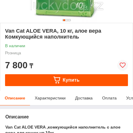
Van Cat ALOE VERA, 10 кг, алое вера
Комкующийся наполнитель
В наличии
Розница
7 800
₸
Купить
Описание
Характеристики
Доставка
Оплата
Усл
Описание
Van Cat ALOE VERA ,комкующийся наполнитель c алое
вера для кошек,уп.10кг.