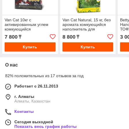
Van Cat 10кг с
Van Cat Natural, 15 кг, без
Betty
активированным углем
аромата комкующийся
Нап
комкующийся
наполнитель для
ТОФ
наполнитель
кошачьего туалета
вер
7 800
8 800
3 0
₸
₸
Купить
Купить
О нас
82% положительных из 17 отзывов за год
Работает с 26.11.2013
г. Алматы
Алматы, Казахстан
Контакты
Сегодня выходной
Показать весь график работы