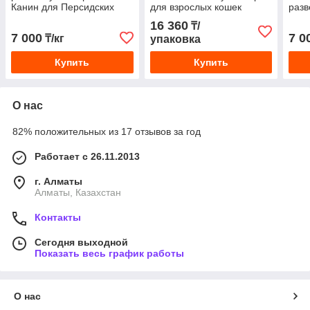
Канин для Персидских
для взрослых кошек
разв
кошек, цена за 1 кг на
бенгальской породы
брит
16 360
₸/
развес
коро
7 000
7 0
₸/кг
упаковка
Купить
Купить
О нас
82% положительных из 17 отзывов за год
Работает с 26.11.2013
г. Алматы
Алматы, Казахстан
Контакты
Сегодня выходной
Показать весь график работы
О нас