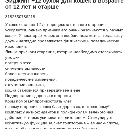
Эйджинг +12 сухой для кошек в возрасте
от 12 лет и старше
3182550786218
У кошек старше 12 лет процесс клеточного старения
ускоряется, однако признаки его очень различаются у разных
кошек. У некоторых кошек они вообще незаметны, тогда как у
других наглядно проявляются физические и поведенческие
изменения.
Явные признаки старения, которые необходимо отслеживать
у кошки:
потеря в весе,
снижение активности,
более жесткая шерсть,
поведенческие изменения,
отсутствие аппетита,
кошка становится привередливее в еде.
Поддержание здоровья в старости
Корм помогает противостоять клет
очному старению кошек благодаря запатентованному*
комплексу антиоксидантов и полифенолам зеленого чая,
действие которых усиливается ликопеном. Стимулирует
когнитивную функцию за счет триптофана – аминокислоты,
известной своими релаксирующими свойствами.