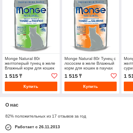
Monge Natural 80г
Monge Natural 80г Тунец с
Mong
желтоперый тунец в желе
лососем в желе Влажный
желт
Влажный корм для кошек
корм для кошек в паучах
сури
в паучах
корм
1 515
1 515
1 5
₸
₸
кош
Купить
Купить
О нас
82% положительных из 17 отзывов за год
Работает с 26.11.2013