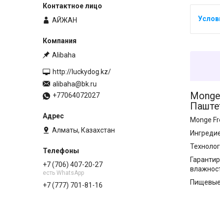
АЙЖАН
Alibaha
http://luckydog.kz/
alibaha@bk.ru
Monge 
+77064072027
Паштет
Monge Fr
Алматы, Казахстан
Ингредие
Технолог
Гарантир
+7 (706) 407-20-27
влажност
есть WhatsApp
Пищевые 
+7 (777) 701-81-16