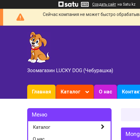
Создать сайт
на Satu.kz
Сейчас компания не может быстро обрабатыват
Зоомагазин LUCKY DOG (Чебурашка)
Главная
Каталог
О нас
Конта
Каталог
Monge
О нас