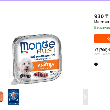
930 ₸
Минимальн
В наличи
К
+7 (706) 
есть Wha