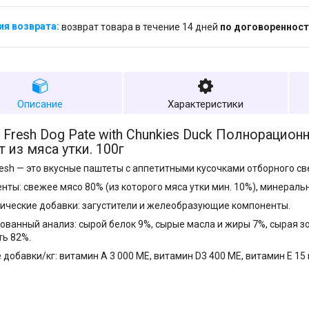
возврат товара в течение 14 дней
по договоренност
Описание
Характеристики
Fresh Dog Pate with Chunkies Duck Полнорационн
 из мяса утки. 100г
esh — это вкусные паштеты с аппетитными кусочками отборного св
нты: свежее мясо 80% (из которого мяса утки мин. 10%), минерал
ические добавки: загустители и желеобразующие компоненты.
ованный анализ: сырой белок 9%, сырые масла и жиры 7%, сырая зо
ь 82%.
добавки/кг: витамин А 3 000 МЕ, витамин D3 400 МЕ, витамин Е 15 