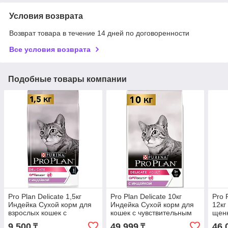
Условия возврата
Возврат товара в течение 14 дней по договоренности
Все условия возврата
Подобные товары компании
Pro Plan Deliсate 1,5кг
Pro Plan Deliсate 10кг
Pro 
Индейка Сухой корм для
Индейка Сухой корм для
12кг
взрослых кошек с
кошек с чувствительным
щенк
чувствительным
пищеварением
чувс
9 500
49 999
46 
₸
₸