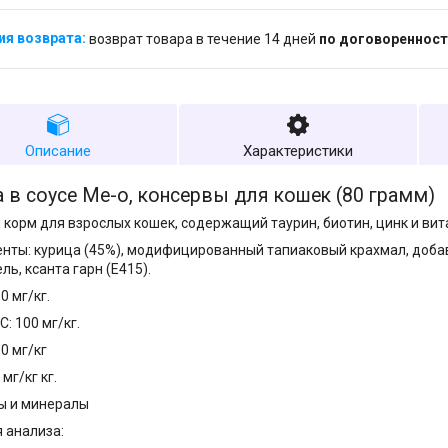
возврат товара в течение 14 дней
по договоренност
Описание
Характеристики
 в соусе Ме-о, консервы для кошек (80 грамм)
корм для взрослых кошек, содержащий таурин, биотин, цинк и вит
нты: курица (45%), модифицированный тапиаковый крахмал, добав
ль, ксанта гарн (Е415).
0 мг/кг.
: 100 мг/кг.
0 мг/кг
 мг/кг кг.
ы и минералы
 анализа: