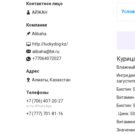
АЙЖАН
Alibaha
http://luckydog.kz/
alibaha@bk.ru
Курица
+77064072027
Влажный 
Ингредие
Алматы, Казахстан
загустите
Биотин: 5
Витамин С
+7 (706) 407-20-27
Биотин: 5
есть WhatsApp
. Цинк: 50
+7 (777) 701-81-16
Витамин
Значения