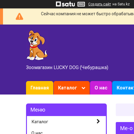
Создать сайт
на Satu.kz
Сейчас компания не может быстро обрабатыват
Зоомагазин LUCKY DOG (Чебурашка)
Главная
Каталог
О нас
Конта
Каталог
Ме-о 
О нас