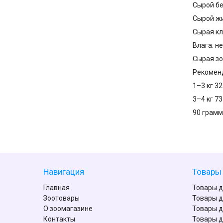
Сырой бе
Сырой жи
Сырая кл
Влага: н
Сырая зо
Рекоменд
1–3 кг 3
3–4 кг 7
90 грамм
Навигация
Товары 
Главная
Товары д
Зоотовары
Товары д
О зоомагазине
Товары д
Контакты
Товары д