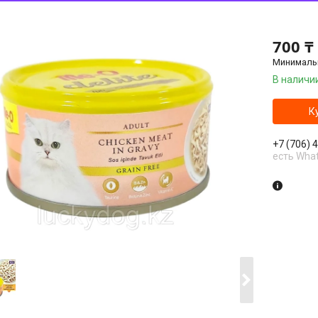
700 ₸
Минимальн
В наличи
К
+7 (706) 
есть Wha