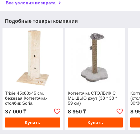
Все условия возврата
Подобные товары компании
Trixie 45х80х45 см,
Когтеточка СТОЛБИК С
Когт
бежевая Когтеточка-
МЫШЬЮ джут (38 * 38 *
(сто
столбик Soria
59 см)
30*3
37 000
8 950
8 9
₸
₸
Купить
Купить