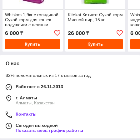
Whiskas 1,9кг с говядиной
Kitekat Китикэт Сухой корм
Whis
Сухой корм для кошек
Мясной пир, 15 кг
инде
подушечки с нежным
коше
паштетом (Вискас)
неж
6 000
26 000
6 0
₸
₸
(Вис
Купить
Купить
О нас
82% положительных из 17 отзывов за год
Работает с 26.11.2013
г. Алматы
Алматы, Казахстан
Контакты
Сегодня выходной
Показать весь график работы