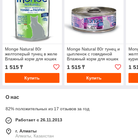
Monge Natural 80г
Monge Natural 80г тунец и
Mong
желтоперый тунец в желе
цыпленок с говядиной
желт
Влажный корм для кошек
Влажный корм для кошек
кури
в паучах
для 
1 515
1 515
1 5
₸
₸
Купить
Купить
О нас
82% положительных из 17 отзывов за год
Работает с 26.11.2013
г. Алматы
Алматы, Казахстан