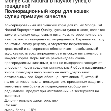
Monge Cat Natural в паучах тунец с
говядиной
Полнорационный корм для кошек
Супер-премиум качества
Консервированный итальянский корм для кошек Monge Cat
Natural Superpremium Quality, кусочки тунца в желе, является
замечательным ежедневным питанием, которое полностью
изготовлено из натуральных ингредиентов. Вареные на пару
по итальянскому рецепту, и отсутствие искуственных
красителей и консервантов обеспечивает незабываемый
вкус, свежесть всех ингредиентов и высокую питательность
каждого корма. Корм так же рекомендован очень
привередливым животным, а так же выздоравливающим от
анорексии. Корм содержит минимальный объем насыщенных
жиров, благодаря чему животные легко удерживают
оптимальный вес. Корм обогащен витамином Е, который
является известным антиоксидантом, призванным защитить
клеточные мембраны от повреждения свободными
радикалами. продукт при изготовлении не тестируется на
животных.
Дополнительные характеристики:
Состав:
сырой белок – 18%,