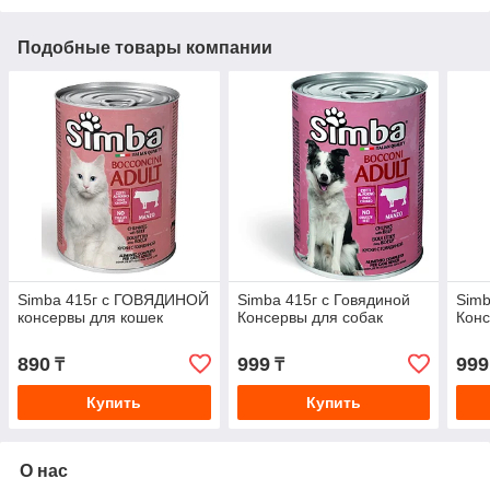
Подобные товары компании
Simba 415г с ГОВЯДИНОЙ
Simba 415г с Говядиной
Simb
консервы для кошек
Консервы для собак
Конс
890
999
999
₸
₸
Купить
Купить
О нас