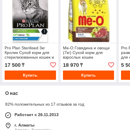
Pro Plan Sterilised 3кг
Me-O Говядина и овощи
Pro P
Кролик Сухой корм для
(7кг) Сухой корм для
разв
стерилизованных кошек и
взрослых кошек
для 
кастрированных котов
коше
17 500
18 970
5 5
₸
₸
кото
Купить
Купить
О нас
82% положительных из 17 отзывов за год
Работает с 26.11.2013
г. Алматы
Алматы, Казахстан