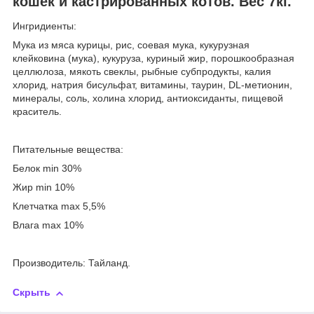
кошек и кастрированных котов. Вес 7кг.
Ингридиенты:
Мука из мяса курицы, рис, соевая мука, кукурузная
клейковина (мука), кукуруза, куриный жир, порошкообразная
целлюлоза, мякоть свеклы, рыбные субпродукты, калия
хлорид, натрия бисульфат, витамины, таурин, DL-метионин,
минералы, соль, холина хлорид, антиоксиданты, пищевой
краситель.
Питательные вещества:
Белок min 30%
Жир min 10%
Клетчатка max 5,5%
Влага max 10%
Производитель: Тайланд.
Скрыть