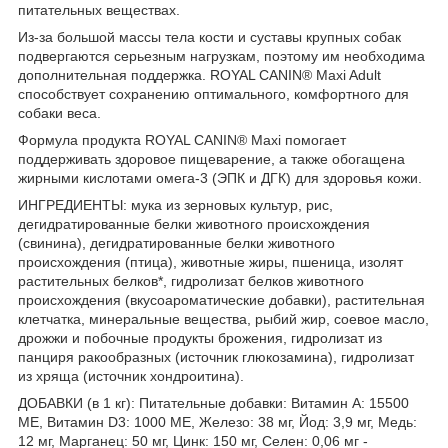
питательных веществах.
Из-за большой массы тела кости и суставы крупных собак
подвергаются серьезным нагрузкам, поэтому им необходима
дополнительная поддержка. ROYAL CANIN® Maxi Adult
способствует сохранению оптимального, комфортного для
собаки веса.
Формула продукта ROYAL CANIN® Maxi помогает
поддерживать здоровое пищеварение, а также обогащена
жирными кислотами омега-3 (ЭПК и ДГК) для здоровья кожи.
ИНГРЕДИЕНТЫ: мука из зерновых культур, рис,
дегидратированные белки животного происхождения
(свинина), дегидратированные белки животного
происхождения (птица), животные жиры, пшеница, изолят
растительных белков*, гидролизат белков животного
происхождения (вкусоароматические добавки), растительная
клетчатка, минеральные вещества, рыбий жир, соевое масло,
дрожжи и побочные продукты брожения, гидролизат из
панциря ракообразных (источник глюкозамина), гидролизат
из хряща (источник хондроитина).
ДОБАВКИ (в 1 кг): Питательные добавки: Витамин A: 15500
ME, Витамин D3: 1000 ME, Железо: 38 мг, Йод: 3,9 мг, Медь:
12 мг, Марганец: 50 мг, Цинк: 150 мг, Ceлeн: 0,06 мг -