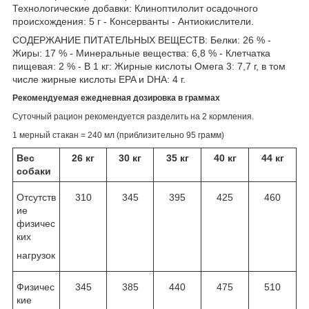
Технологические добавки: Клиноптилолит осадочного
происхождения: 5 г - Консерванты - Антиокислители.
СОДЕРЖАНИЕ ПИТАТЕЛЬНЫХ ВЕЩЕСТВ: Белки: 26 % -
Жиры: 17 % - Минеральные вещества: 6,8 % - Клетчатка
пищевая: 2 % - В 1 кг: Жирные кислоты Омега 3: 7,7 г, в том
числе жирные кислоты EPA и DHA: 4 г.
Рекомендуемая ежедневная дозировка в граммах
Суточный рацион рекомендуется разделить на 2 кормления.
1 мерный стакан = 240 мл (приблизительно 95 грамм)
Вес
26 кг
30 кг
35 кг
40 кг
44 кг
собаки
Отсутств
310
345
395
425
460
ие
физичес
ких
нагрузок
Физичес
345
385
440
475
510
кие