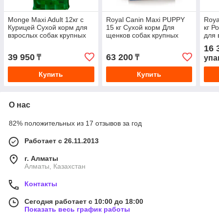
Monge Maxi Adult 12кг с
Royal Canin Maxi PUPPY
Roya
Курицей Сухой корм для
15 кг Сухой корм Для
кг Р
взрослых собак крупных
щенков собак крупных
для 
пород
размеров
бенг
16 
39 950
63 200
₸
₸
упа
Купить
Купить
О нас
82% положительных из 17 отзывов за год
Работает с 26.11.2013
г. Алматы
Алматы, Казахстан
Контакты
Сегодня работает с 10:00 до 18:00
Показать весь график работы