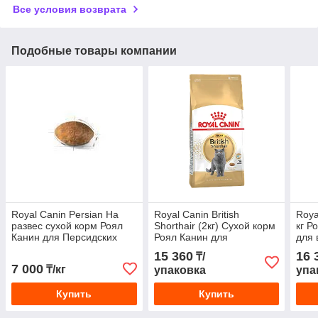
Все условия возврата
Подобные товары компании
Royal Canin Persian На
Royal Canin British
Roya
развес сухой корм Роял
Shorthair (2кг) Сухой корм
кг Р
Канин для Персидских
Роял Канин для
для 
кошек, цена за 1 кг на
британцев
бенг
15 360
16 
₸/
развес
7 000
₸/кг
упаковка
упа
Купить
Купить