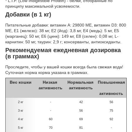
* L.I.P. (Low Indigestible Protein) - белки, отобранные по
принципу максимальной усвояемости.
Добавки (в 1 кг)
Питательные добавки: витамин A: 29800 МЕ, витамин D3: 800
МЕ, E1 (железо): 38 мг, E2 (йод): 3,8 мг, E4 (медь): 5 мг, E5
(марганец): 50 мг, E6 (цинк): 149 мг, E8 (селен): 0,08 мг, L-
карнитин: 50 мг, таурин: 2,9 г; консерванты, антиоксиданты.
Рекомендуемая ежедневная дозировка
(в граммах)
Проследите, чтобы у вашей кошки всегда была свежая вода!
Суточная норма корма указана в граммах.
Вес кошки
Низкая
Нормальная
Повышенная
активность
активность
активность
2 кг
-
42
56
3 кг
-
56
75
4 кг
60
69
92
5 кг
70
81
-