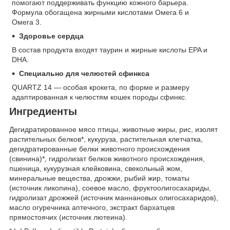
помогают поддерживать функцию кожного барьера.
Формула обогащена жирными кислотами Омега 6 и
Омега 3.
Здоровье сердца
В состав продукта входят таурин и жирные кислоты EPA и
DHA.
Специально для челюстей сфинкса
QUARTZ 14 — особая крокета, по форме и размеру
адаптированная к челюстям кошек породы сфинкс.
Ингредиенты
Дегидратированное мясо птицы, животные жиры, рис, изолят
растительных белков*, кукуруза, растительная клетчатка,
дегидратированные белки животного происхождения
(свинина)*, гидролизат белков животного происхождения,
пшеница, кукурузная клейковина, свекольный жом,
минеральные вещества, дрожжи, рыбий жир, томаты
(источник ликопина), соевое масло, фруктоолигосахариды,
гидролизат дрожжей (источник мaннановых олигосахаридов),
масло огуречника аптечного, экстракт бархатцев
прямостоячих (источник лютеина).