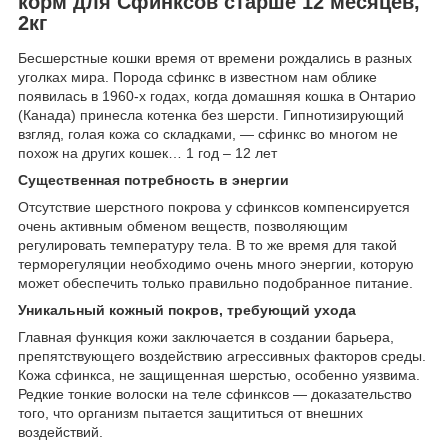
корм для Сфинксов старше 12 месяцев,
2кг
Бесшерстные кошки время от времени рождались в разных
уголках мира. Порода сфинкс в известном нам облике
появилась в 1960-х годах, когда домашняя кошка в Онтарио
(Канада) принесла котенка без шерсти. Гипнотизирующий
взгляд, голая кожа со складками, — сфинкс во многом не
похож на других кошек… 1 год – 12 лет
Существенная потребность в энергии
Отсутствие шерстного покрова у сфинксов компенсируется
очень активным обменом веществ, позволяющим
регулировать температуру тела. В то же время для такой
терморегуляции необходимо очень много энергии, которую
может обеспечить только правильно подобранное питание.
Уникальный кожный покров, требующий ухода
Главная функция кожи заключается в создании барьера,
препятствующего воздействию агрессивных факторов среды.
Кожа сфинкса, не защищенная шерстью, особенно уязвима.
Редкие тонкие волоски на теле сфинксов — доказательство
того, что организм пытается защититься от внешних
воздействий.