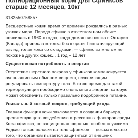
Полнорационный корм для Сфинксов
старше 12 месяцев, 10кг
3182550758857
Бесшерстные кошки время от времени рождались в разных
уголках мира. Порода сфинкс в известном нам облике
появилась в 1960-х годах, когда домашняя кошка в Онтарио
(Канада) принесла котенка без шерсти. Гипнотизирующий
взгляд, голая кожа со складками, — сфинкс во многом не
похож на других кошек… 1 год – 12 лет
Существенная потребность в энергии
Отсутствие шерстного покрова у сфинксов компенсируется
очень активным обменом веществ, позволяющим
регулировать температуру тела. В то же время для такой
терморегуляции необходимо очень много энергии, которую
может обеспечить только правильно подобранное питание.
Уникальный кожный покров, требующий ухода
Главная функция кожи заключается в создании барьера,
препятствующего воздействию агрессивных факторов среды.
Кожа сфинкса, не защищенная шерстью, особенно уязвима.
Редкие тонкие волоски на теле сфинксов — доказательство
того, что организм пытается защититься от внешних