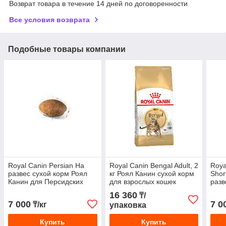
Возврат товара в течение 14 дней по договоренности
Все условия возврата
Подобные товары компании
Royal Canin Persian На
Royal Canin Bengal Adult, 2
Roya
развес сухой корм Роял
кг Роял Канин сухой корм
Shor
Канин для Персидских
для взрослых кошек
разв
кошек, цена за 1 кг на
бенгальской породы
брит
16 360
₸/
развес
коро
7 000
7 0
₸/кг
упаковка
Купить
Купить