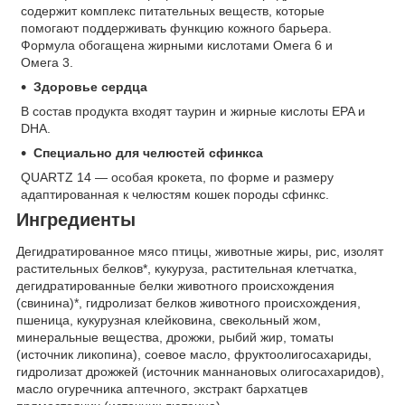
содержит комплекс питательных веществ, которые
помогают поддерживать функцию кожного барьера.
Формула обогащена жирными кислотами Омега 6 и
Омега 3.
Здоровье сердца
В состав продукта входят таурин и жирные кислоты EPA и
DHA.
Специально для челюстей сфинкса
QUARTZ 14 — особая крокета, по форме и размеру
адаптированная к челюстям кошек породы сфинкс.
Ингредиенты
Дегидратированное мясо птицы, животные жиры, рис, изолят
растительных белков*, кукуруза, растительная клетчатка,
дегидратированные белки животного происхождения
(свинина)*, гидролизат белков животного происхождения,
пшеница, кукурузная клейковина, свекольный жом,
минеральные вещества, дрожжи, рыбий жир, томаты
(источник ликопина), соевое масло, фруктоолигосахариды,
гидролизат дрожжей (источник мaннановых олигосахаридов),
масло огуречника аптечного, экстракт бархатцев