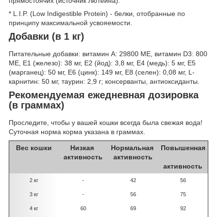
прямостоячих (источник лютеина).
* L.I.P. (Low Indigestible Protein) - белки, отобранные по
принципу максимальной усвояемости.
Добавки (в 1 кг)
Питательные добавки: витамин A: 29800 МЕ, витамин D3: 800
МЕ, E1 (железо): 38 мг, E2 (йод): 3,8 мг, E4 (медь): 5 мг, E5
(марганец): 50 мг, E6 (цинк): 149 мг, E8 (селен): 0,08 мг, L-
карнитин: 50 мг, таурин: 2,9 г; консерванты, антиоксиданты.
Рекомендуемая ежедневная дозировка
(в граммах)
Проследите, чтобы у вашей кошки всегда была свежая вода!
Суточная норма корма указана в граммах.
Вес кошки
Низкая
Нормальная
Повышенная
активность
активность
активность
2 кг
-
42
56
3 кг
-
56
75
4 кг
60
69
92