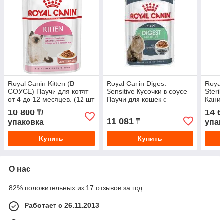
Royal Canin Kitten (В
Royal Canin Digest
Roya
СОУСЕ) Паучи для котят
Sensitive Кусочки в соусе
Ster
от 4 до 12 месяцев. (12 шт
Паучи для кошек с
Кани
по 85г) INSTINCTIVE
чувствительным
стер
10 800
14 
₸/
PORK FREE
пищеварением (12 шт. по
6 до
11 081
₸
упаковка
упа
85 гр)
Купить
Купить
О нас
82% положительных из 17 отзывов за год
Работает с 26.11.2013