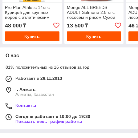
Pro Plan Athletic 14кг с
Monge ALL BREEDS
Mon
Курицей для крупных
ADULT Salmone 2.5 кг с
ADUL
пород с атлетическим
лососем и рисом Сухой
лосо
телосложением сухой
Корм для взрослых собак
корм
48 000
13 500
46 
₸
₸
корм для взрослых собак
всех пород
всех
Купить
Купить
О нас
81% положительных из 16 отзывов за год
Работает с 26.11.2013
г. Алматы
Алматы, Казахстан
Контакты
Сегодня работает с 10:00 до 19:30
Показать весь график работы