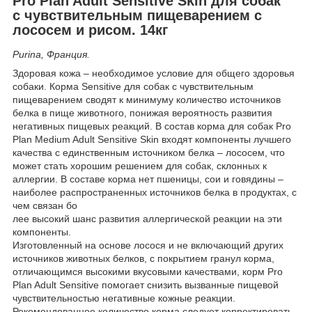
Pro Plan Adult Sensitive
Skin
для собак
с чувствительным
пищеварением с
лососем и рисом. 14кг
Purina, Франция.
Здоровая кожа – необходимое условие для общего здоровья
собаки. Корма Sensitive для собак с чувствительным
пищеварением сводят к минимуму количество источников
белка в пище животного, понижая вероятность развития
негативных пищевых реакций. В состав корма для собак Pro
Plan Medium Adult Sensitive Skin входят компоненты лучшего
качества с единственным источником белка – лососем, что
может стать хорошим решением для собак, склонных к
аллергии. В составе корма нет пшеницы, сои и говядины –
наиболее распространенных источников белка в продуктах, с
чем связан бо
лее высокий шанс развития аллергической реакции на эти
компоненты.
Изготовленный на основе лосося и не включающий других
источников животных белков, с покрытием гранул корма,
отличающимся высокими вкусовыми качествами, корм Pro
Plan Adult Sensitive помогает снизить вызванные пищевой
чувствительностью негативные кожные реакции.
Рекомендованное количество корма следует корректировать