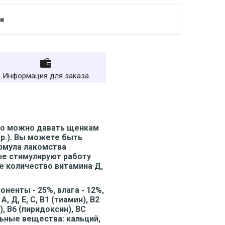
и
Информация для заказа
го можно давать щенкам
др.). Вы можете быть
ормула лакомства
ые стимулируют работу
е количество витамина Д,
оненты - 25%, влага - 12%,
 Д, Е, С, В1 (тиамин), В2
), В6 (пиридоксин), ВС
льные вещества: кальций,