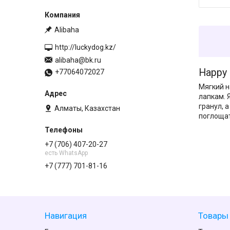
Alibaha
http://luckydog.kz/
alibaha@bk.ru
Happy
+77064072027
Мягкий н
лапкам. 
гранул, 
Алматы, Казахстан
поглощат
+7 (706) 407-20-27
есть WhatsApp
+7 (777) 701-81-16
Навигация
Товары 