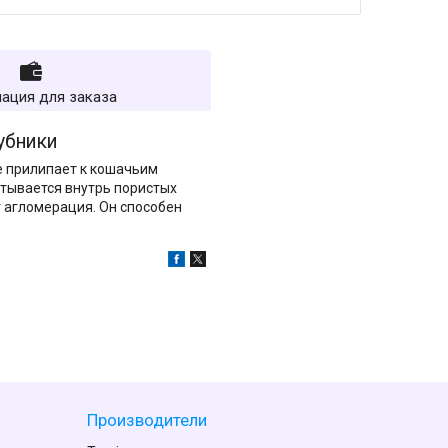
ация для заказа
убники
не прилипает к кошачьим
итывается внутрь пористых
т агломерация. Он способен
Производители