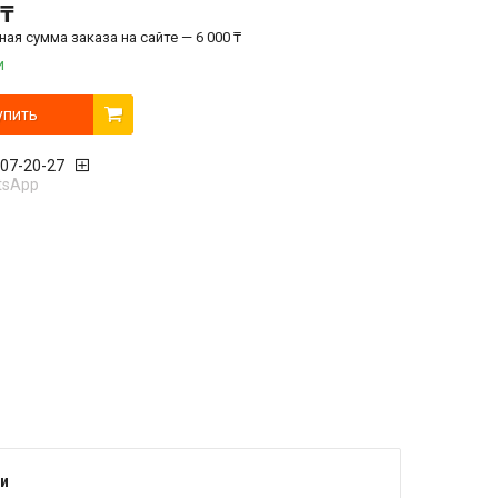
 ₸
ая сумма заказа на сайте — 6 000 ₸
и
упить
407-20-27
tsApp
и