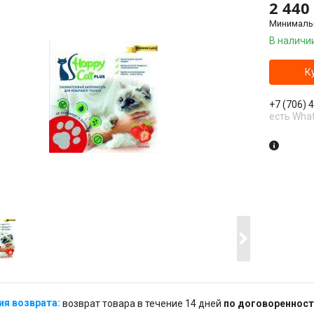
2 440
Минимальн
В наличи
К
+7 (706) 
есть Wha
возврат товара в течение 14 дней
по договоренност