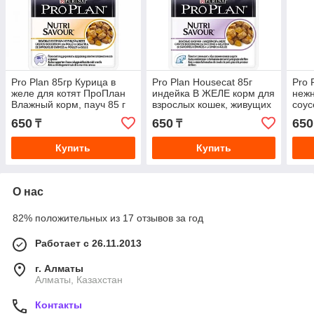
Pro Plan 85гр Курица в
Pro Plan Housecat 85г
Pro 
желе для котят ПроПлан
индейка В ЖЕЛЕ корм для
нежн
Влажный корм, пауч 85 г
взрослых кошек, живущих
соус
дома, пауч
пауч
650
650
650
₸
₸
Купить
Купить
О нас
82% положительных из 17 отзывов за год
Работает с 26.11.2013
г. Алматы
Алматы, Казахстан
Контакты