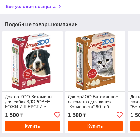
Все условия возврата
Подобные товары компании
Доктор ZOO Витамины
ДокторZOO Витаминное
Док
для собак ЗДОРОВЬЕ
лакомство для кошек
лако
КОЖИ И ШЕРСТИ с
"Копчености" 90 таб.
"Вет
биотином 90таб
1 500
1 500
1 5
₸
₸
Купить
Купить