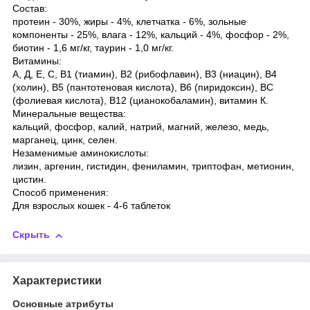
Состав:
протеин - 30%, жиры - 4%, клетчатка - 6%, зольные
компоненты - 25%, влага - 12%, кальций - 4%, фосфор - 2%,
биотин - 1,6 мг/кг, таурин - 1,0 мг/кг.
Витамины:
А, Д, Е, С, В1 (тиамин), В2 (рибофлавин), В3 (ниацин), В4
(холин), В5 (пантотеновая кислота), В6 (пиридоксин), ВС
(фолиевая кислота), В12 (цианокобаламин), витамин К.
Минеральные вещества:
кальций, фосфор, калий, натрий, магний, железо, медь,
марганец, цинк, селен.
Незаменимые аминокислоты:
лизин, аргенин, гистидин, фениламин, триптофан, метионин,
цистин.
Способ применения:
Для взрослых кошек - 4-6 таблеток
Скрыть
Характеристики
Основные атрибуты