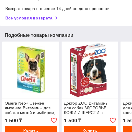
Возврат товара в течение 14 дней по договоренности
Все условия возврата
Подобные товары компании
Омега Neo+ Свежее
Доктор ZOO Витамины
Док
дыхание Витамины для
для собак ЗДОРОВЬЕ
для 
собак с мятой и имбирем,
КОЖИ И ШЕРСТИ с
копч
90 таб
биотином 90таб
1 500
1 500
1 5
₸
₸
Купить
Купить