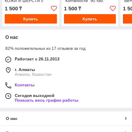
КОЖИ И ШЕРСТИ с
"Копчености" 90 таб.
"Вет
биотином 90таб
1 500
1 500
1 5
₸
₸
Купить
Купить
О нас
82% положительных из 17 отзывов за год
Работает с 26.11.2013
г. Алматы
Алматы, Казахстан
Контакты
Сегодня выходной
Показать весь график работы
О нас