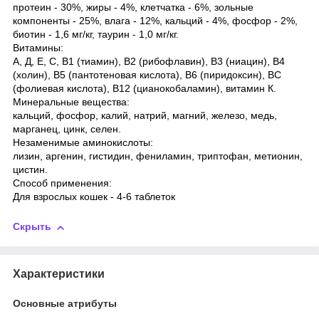
протеин - 30%, жиры - 4%, клетчатка - 6%, зольные
компоненты - 25%, влага - 12%, кальций - 4%, фосфор - 2%,
биотин - 1,6 мг/кг, таурин - 1,0 мг/кг.
Витамины:
А, Д, Е, С, В1 (тиамин), В2 (рибофлавин), В3 (ниацин), В4
(холин), В5 (пантотеновая кислота), В6 (пиридоксин), ВС
(фолиевая кислота), В12 (цианокобаламин), витамин К.
Минеральные вещества:
кальций, фосфор, калий, натрий, магний, железо, медь,
марганец, цинк, селен.
Незаменимые аминокислоты:
лизин, аргенин, гистидин, фениламин, триптофан, метионин,
цистин.
Способ применения:
Для взрослых кошек - 4-6 таблеток
Скрыть
Характеристики
Основные атрибуты