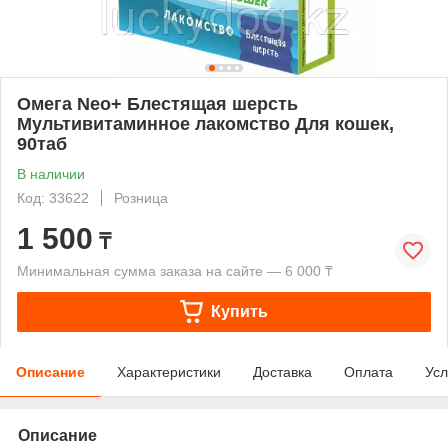
Омега Neo+ Блестящая шерсть
Мультивитаминное лакомство Для кошек,
90таб
В наличии
Код: 33622
Розница
1 500
₸
Минимальная сумма заказа на сайте — 6 000 ₸
Купить
Описание
Характеристики
Доставка
Оплата
Усл
Описание