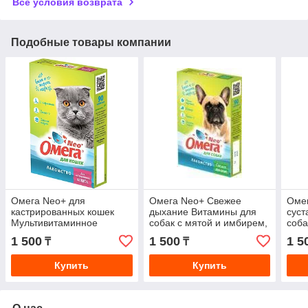
Все условия возврата
Подобные товары компании
Омега Neo+ для
Омега Neo+ Свежее
Оме
кастрированных кошек
дыхание Витамины для
суст
Мультивитаминное
собак с мятой и имбирем,
соба
лакомство для кошек
90 таб
колл
1 500
1 500
1 5
₸
₸
90таб с L-карнитином
Купить
Купить