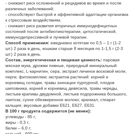
- снижают риск осложнений и рецидивов во время и после
различных заболеваний;
- способствуют быстрой и эффективной адаптации организма
к стрессовым воздействиям;
- снижают риск развития вторичных иммунодефицитных
состояний после антибиотикотерапии, цитостатической,
иммунодепрессивной и лучевой терапии.
Способ применения:
ежедневно котятам по 0,5 – 1 г (1-2
шт.) 2 раза в день, кошкам старше 8 месяцев по 1-1,5 г (2-3
шт.) 2 раза в день.
Состав, энергетическая и пищевая ценность:
паровая
мясная мука, дрожжи пивные, природный минеральный
комплекс; L-карнитин, сера; экстракт личинок восковой моли,
перги; фитокомплекс экстрактов растений: корней и
корневищ солодки, травы эхинацеи пурпурной, плодов
шиповника, корней и корневищ девясила, травы череды,
листьев крапивы двудомной, листьев подорожника большого,
лактоза; сухое обезжиренное молоко; крахмал; стеарат
кальция; вкусовые добавки Е621, Е627, Е631.
В 100 г продукта содержится (не менее):
углеводы - 85 г;
жиры - 0,3 г;
белки – 6,0 г;
кальций - 600 мг;