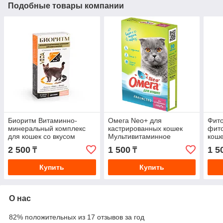
Подобные товары компании
Биоритм Витаминно-
Омега Neo+ для
Фит
минеральный комплекс
кастрированных кошек
фито
для кошек со вкусом
Мультивитаминное
коше
морепродуктов, 48таб.
лакомство для кошек
2 500
1 500
1 5
₸
₸
90таб с L-карнитином
Купить
Купить
О нас
82% положительных из 17 отзывов за год