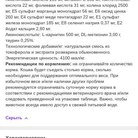
кислота 22 мг, фолиевая кислота 31 мг, холина хлорид 2500
мг, Е5 сульфат марганца моногидрат 56 мг, Е6 оксид цинка
260 мг, Е4 сульфат меди пентагидрат 22 мг, Е1 сульфат
железа моногидрат 185 мг, Е8 селенит натрия 0,37 мг, Е2
йодат кальция 2,80 мг.
Аминокислоты/кг: L-карнитин 500 мг, DL-метионин 3,00 г,
таурин 0,25%.
Технологические добавки/кг: натуральная смесь из
токоферола и экстракта розмарина обыкновенного.
Энергетическая ценность: 4100 ккал/кг.
Рекомендации по кормлению:
не ограничивайте количество
корма. Кошка будет съедать столько корма, сколько
необходимо для поддержания оптимального веса. При
избыточном весе и/или наличии других проблем
рекомендуется ограничивать суточную норму корма в
соответствии с рекомендациями ветеринарного врача и/или
следовать приведенной на упаковке таблице. Важно, чтобы
животное всегда имело доступ к свежей питьевой воде.
Скрыть