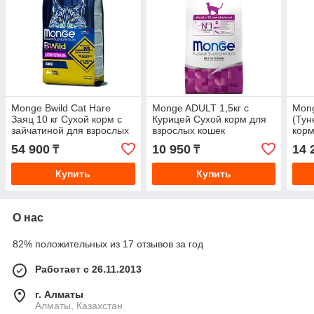
Monge Bwild Cat Hare
Monge ADULT 1,5кг с
Mong
Заяц 10 кг Сухой корм с
Курицей Сухой корм для
(Тун
зайчатиной для взрослых
взрослых кошек
корм
кошек
54 900
10 950
14 
₸
₸
Купить
Купить
О нас
82% положительных из 17 отзывов за год
Работает с 26.11.2013
г. Алматы
Алматы, Казахстан