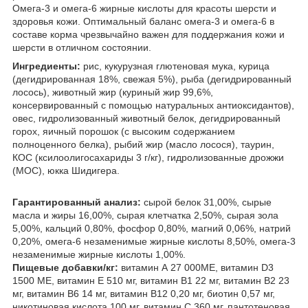
Омега-3 и омега-6 жирные кислоты для красоты шерсти и
здоровья кожи. Оптимальный баланс омега-3 и омега-6 в
составе корма чрезвычайно важен для поддержания кожи и
шерсти в отличном состоянии.
Ингредиенты:
рис, кукурузная глютеновая мука, курица
(дегидрированная 18%, свежая 5%), рыба (дегидрированный
лосось), животный жир (куриный жир 99,6%,
консервированный с помощью натуральных антиоксидантов),
овес, гидролизованный животный белок, дегидрированный
горох, яичный порошок (с высоким содержанием
полноценного белка), рыбий жир (масло лосося), таурин,
КОС (ксилоолигосахариды 3 г/кг), гидролизованные дрожжи
(МОС), юкка Шидигера.
Гарантированный анализ:
сырой белок 31,00%, сырые
масла и жиры 16,00%, сырая клетчатка 2,50%, сырая зола
5,00%, кальций 0,80%, фосфор 0,80%, магний 0,06%, натрий
0,20%, омега-6 незаменимые жирные кислоты 8,50%, омега-3
незаменимые жирные кислоты 1,00%.
Пищевые добавки/кг:
витамин А 27 000МЕ, витамин D3
1500 МЕ, витамин Е 510 мг, витамин B1 22 мг, витамин В2 23
мг, витамин В6 14 мг, витамин В12 0,20 мг, биотин 0,57 мг,
никотиновая кислота 100 мг, витамин С 360 мг, пантотеновая