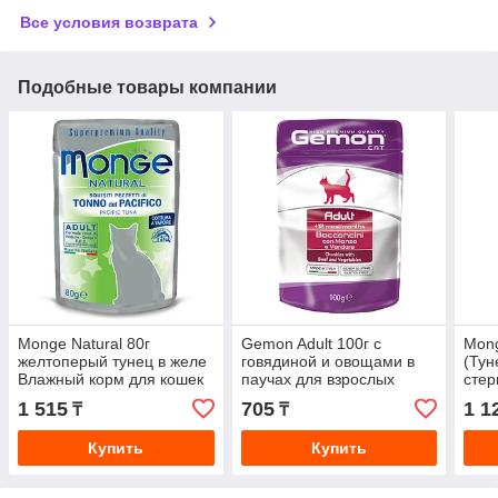
Все условия возврата
Подобные товары компании
Monge Natural 80г
Gemon Adult 100г с
Mong
желтоперый тунец в желе
говядиной и овощами в
(Тун
Влажный корм для кошек
паучах для взрослых
стер
в паучах
кошек
Paté
1 515
705
1 1
₸
₸
Купить
Купить