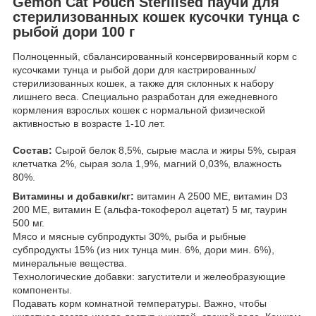
Gemon Cat Pouch Sterilised паучи для
стерилизованных кошек кусочки тунца с
рыбой дори 100 г
Полноценный, сбалансированный консервированный корм с
кусочками тунца и рыбой дори для кастрированных/
стерилизованных кошек, а также для склонных к набору
лишнего веса. Специально разработан для ежедневного
кормления взрослых кошек с нормальной физической
активностью в возрасте 1-10 лет.
Состав:
Сырой белок 8,5%, сырые масла и жиры 5%, сырая
клетчатка 2%, сырая зола 1,9%, магний 0,03%, влажность
80%.
Витамины и добавки/кг:
витамин А 2500 МЕ, витамин D3
200 МЕ, витамин Е (альфа-токоферол ацетат) 5 мг, таурин
500 мг.
Мясо и мясные субпродукты 30%, рыба и рыбные
субпродукты 15% (из них тунца мин. 6%, дори мин. 6%),
минеральные вещества.
Технологические добавки: загустители и желеобразующие
компоненты.
Подавать корм комнатной температуры. Важно, чтобы