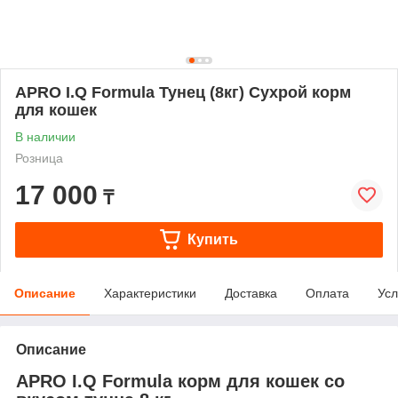
APRO I.Q Formula Тунец (8кг) Сухрой корм
для кошек
В наличии
Розница
17 000
₸
Купить
Описание
Характеристики
Доставка
Оплата
Усл
Описание
APRO I.Q Formula корм для кошек со