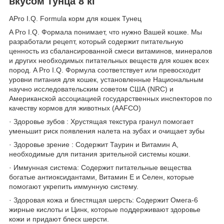
вкусом тунца 8 кг
АPro I.Q. Formula корм для кошек Тунец
A Pro I.Q. Формала понимает, что нужно Вашей кошке. Мы
разработали рецепт, который содержит питательную
ценность из сбалансированной смеси витаминов, минералов
и других необходимых питательных веществ для кошек всех
пород. A Pro I.Q. Формула соответствует или превосходит
уровни питания для кошек, установленные Национальным
научно исследовательским советом США (NRC) и
Американской ассоциацией государственных инспекторов по
качеству кормов для животных (AAFCO)
· Здоровье зубов : Хрустящая текстура гранул помогает
уменьшит риск появления налета на зубах и очищает зубы
· Здоровье зрение : Содержит Таурин и Витамин А,
необходимые для питания зрительной системы кошки.
· Иммунная система: Содержит питательные вещества
богатые антиоксидантами, Витамин Е и Селен, которые
помогают укрепить иммунную систему.
· Здоровая кожа и блестящая шерсть: Содержит Омега-6
жирные кислоты и Цинк, которые поддерживают здоровье
кожи и придают блеск шерсти.