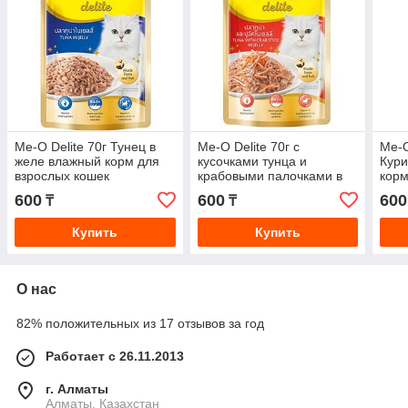
Me-O Delite 70г Тунец в
Me-O Delite 70г с
Me-O
желе влажный корм для
кусочками тунца и
Кури
взрослых кошек
крабовыми палочками в
корм
желе Пауч для кошек
600
600
600
₸
₸
Влажный корм
Купить
Купить
О нас
82% положительных из 17 отзывов за год
Работает с 26.11.2013
г. Алматы
Алматы, Казахстан