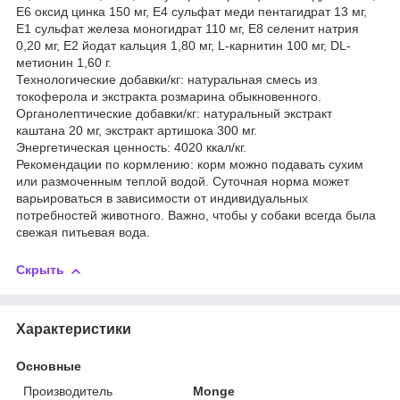
Е6 оксид цинка 150 мг, Е4 сульфат меди пентагидрат 13 мг,
Е1 сульфат железа моногидрат 110 мг, Е8 селенит натрия
0,20 мг, Е2 йодат кальция 1,80 мг, L-карнитин 100 мг, DL-
метионин 1,60 г.
Технологические добавки/кг: натуральная смесь из
токоферола и экстракта розмарина обыкновенного.
Органолептические добавки/кг: натуральный экстракт
каштана 20 мг, экстракт артишока 300 мг.
Энергетическая ценность: 4020 ккал/кг.
Рекомендации по кормлению: корм можно подавать сухим
или размоченным теплой водой. Суточная норма может
варьироваться в зависимости от индивидуальных
потребностей животного. Важно, чтобы у собаки всегда была
свежая питьевая вода.
Скрыть
Характеристики
Основные
Производитель
Monge