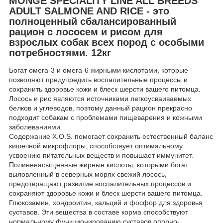
MONGE SPECIALITY LINE ALL BREEDS
ADULT SALMONE AND RICE - это
полноценный сбалансированный
рацион с лососем и рисом для
взрослых собак всех пород с особыми
потребностями. 12кг
Богат омега-3 и омега-6 жирными кислотами, которые
позволяют предупредить воспалительные процессы и
сохранить здоровье кожи и блеск шерсти вашего питомца.
Лосось и рис являются источниками легкоусваиваемых
белков и углеводов, поэтому данный рацион прекрасно
подходит собакам с проблемами пищеварения и кожными
заболеваниями.
Содержание X.O.S. помогает сохранить естественный баланс
кишечной микрофлоры, способствует оптимальному
усвоению питательных веществ и повышает иммунитет.
Полиненасыщенные жирные кислоты, которыми богат
выловленный в северных морях свежий лосось,
предотвращают развитие воспалительных процессов и
сохраняют здоровье кожи и блеск шерсти вашего питомца.
Глюкозамин, хондроитин, кальций и фосфор для здоровья
суставов. Эти вещества в составе корма способствуют
нормальному функционированию суставов опорно-