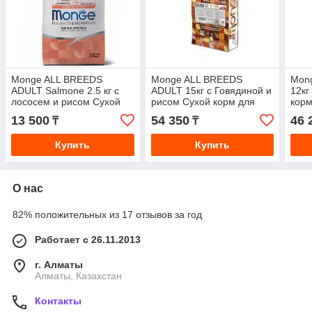
Monge ALL BREEDS
Monge ALL BREEDS
Mong
ADULT Salmone 2.5 кг с
ADULT 15кг с Говядиной и
12кг
лососем и рисом Сухой
рисом Сухой корм для
корм
Корм для взрослых собак
взрослых собак всех
для 
13 500
54 350
46 
₸
₸
всех пород
пород BEEF
пор
Купить
Купить
О нас
82% положительных из 17 отзывов за год
Работает с 26.11.2013
г. Алматы
Алматы, Казахстан
Контакты