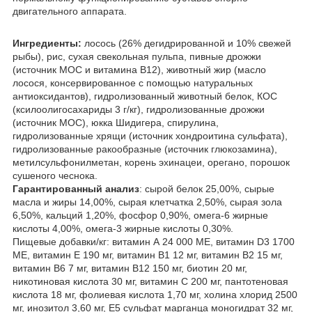
двигательного аппарата.
Ингредиенты:
лосось (26% дегидрированной и 10% свежей
рыбы), рис, сухая свекольная пульпа, пивные дрожжи
(источник МОС и витамина B12), животный жир (масло
лосося, консервированное с помощью натуральных
антиоксидантов), гидролизованный животный белок, КОС
(ксилоолигосахариды 3 г/кг), гидролизованные дрожжи
(источник МОС), юкка Шидигера, спирулина,
гидролизованные хрящи (источник хондроитина сульфата),
гидролизованные ракообразные (источник глюкозамина),
метилсульфонилметан, корень эхинацеи, орегано, порошок
сушеного чеснока.
Гарантированный анализ
: сырой белок 25,00%, сырые
масла и жиры 14,00%, сырая клетчатка 2,50%, сырая зола
6,50%, кальций 1,20%, фосфор 0,90%, омега-6 жирные
кислоты 4,00%, омега-3 жирные кислоты 0,30%.
Пищевые добавки/кг: витамин А 24 000 МЕ, витамин D3 1700
МЕ, витамин Е 190 мг, витамин В1 12 мг, витамин В2 15 мг,
витамин В6 7 мг, витамин В12 150 мг, биотин 20 мг,
никотиновая кислота 30 мг, витамин С 200 мг, пантотеновая
кислота 18 мг, фолиевая кислота 1,70 мг, холина хлорид 2500
мг, инозитол 3,60 мг, Е5 сульфат марганца моногидрат 32 мг,