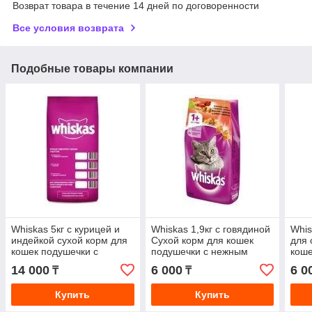
Возврат товара в течение 14 дней по договоренности
Все условия возврата
Подобные товары компании
Whiskas 5кг с курицей и
Whiskas 1,9кг с говядиной
Whis
индейкой сухой корм для
Сухой корм для кошек
для 
кошек подушечки с
подушечки с нежным
коше
нежным паштетом
паштетом (Вискас)
14 000
6 000
6 0
₸
₸
(Вискас)
Купить
Купить