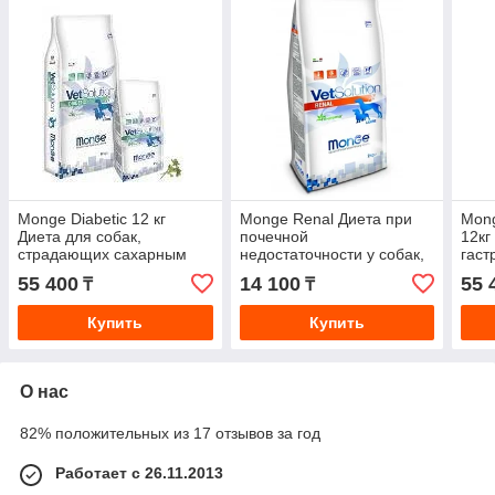
Monge Diabetic 12 кг
Monge Renal Диета при
Mong
Диета для собак,
почечной
12кг
страдающих сахарным
недостаточности у собак,
гаст
диабетом
2кг
пат
55 400
14 100
55 
₸
₸
Купить
Купить
О нас
82% положительных из 17 отзывов за год
Работает с 26.11.2013