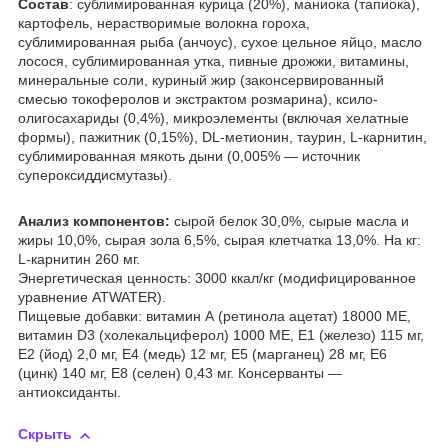
Состав
: cублимированная курица (20%), маниока (тапиока),
картофель, нерастворимые волокна гороха,
сублимированная рыба (анчоус), сухое цельное яйцо, масло
лосося, сублимированная утка, пивные дрожжи, витамины,
минеральные соли, куриный жир (законсервированный
смесью токоферолов и экстрактом розмарина), ксило-
олигосахариды (0,4%), микроэлементы (включая хелатные
формы), пажитник (0,15%), DL-метионин, таурин, L-карнитин,
сублимированная мякоть дыни (0,005% — источник
супероксиддисмутазы).
Анализ компонентов:
сырой белок 30,0%, сырые масла и
жиры 10,0%, сырая зола 6,5%, сырая клетчатка 13,0%. На кг:
L-карнитин 260 мг.
Энергетическая ценность: 3000 ккал/кг (модифицированное
уравнение ATWATER).
Пищевые добавки: витамин А (ретинола ацетат) 18000 МЕ,
витамин D3 (холекальциферол) 1000 МЕ, Е1 (железо) 115 мг,
Е2 (йод) 2,0 мг, Е4 (медь) 12 мг, Е5 (марганец) 28 мг, Е6
(цинк) 140 мг, Е8 (селен) 0,43 мг. Консерванты —
антиоксиданты.
Скрыть