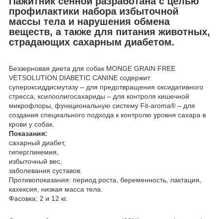
Пажитник сенной разработана с целью
профилактики набора избыточной
массы тела и нарушения обмена
веществ, а также для питания животных,
страдающих сахарным диабетом.
Беззерновая диета для собак MONGE GRAIN FREE
VETSOLUTION DIABETIC CANINE содержит
супероксиддисмутазу – для предотвращения оксидативного
стресса, ксилоолигосахариды – для контроля кишечной
микрофлоры, функциональную систему Fit-aroma® – для
создания специального подхода к контролю уровня сахара в
крови у собак.
Показания:
сахарный диабет,
гипергликемия,
избыточный вес,
заболевания суставов.
Противопоказания: период роста, беременность, лактация,
кахексия, низкая масса тела.
Фасовка: 2 и 12 кг.