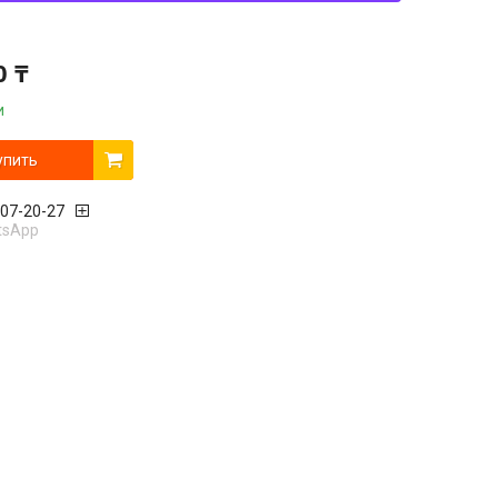
0 ₸
и
упить
407-20-27
tsApp