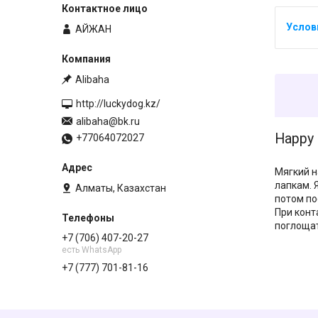
АЙЖАН
Alibaha
http://luckydog.kz/
alibaha@bk.ru
Happy 
+77064072027
Мягкий н
лапкам. 
Алматы, Казахстан
потом по
При конт
поглощат
+7 (706) 407-20-27
есть WhatsApp
+7 (777) 701-81-16