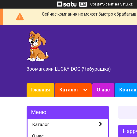
Создать сайт
на Satu.kz
Сейчас компания не может быстро обрабатыват
Зоомагазин LUCKY DOG (Чебурашка)
Главная
Каталог
О нас
Конта
Каталог
Happy
О нас