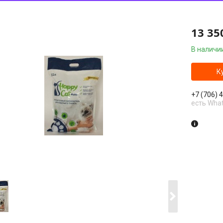
13 35
В наличи
К
+7 (706) 
есть Wha