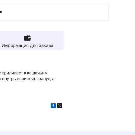
и
Информация для заказа
не прилипает к кошачьим
 внутрь пористых гранул, а