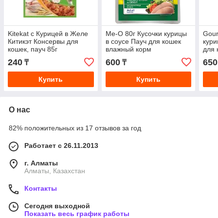
Kitekat с Курицей в Желе
Me-O 80г Кусочки курицы
Gour
Китикэт Консервы для
в соусе Пауч для кошек
кури
кошек, пауч 85г
влажный корм
для 
240
600
650
₸
₸
Купить
Купить
О нас
82% положительных из 17 отзывов за год
Работает с 26.11.2013
г. Алматы
Алматы, Казахстан
Контакты
Сегодня выходной
Показать весь график работы