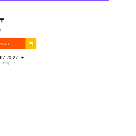
 ₸
и
упить
407-20-27
tsApp