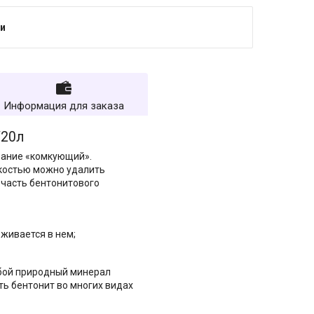
и
Информация для заказа
/20л
вание «комкующий».
гкостью можно удалить
часть бентонитового
рживается в нем;
обой природный минерал
ать бентонит во многих видах