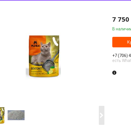
7 750
В наличи
К
+7 (706) 
есть Wha