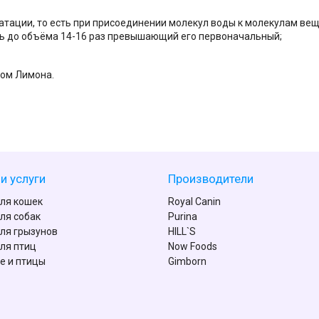
атации, то есть при присоединении молекул воды к молекулам ве
ь до объёма 14-16 раз превышающий его первоначальный;
ом Лимона.
и услуги
Производители
ля кошек
Royal Canin
ля собак
Purina
ля грызунов
HILL`S
ля птиц
Now Foods
е и птицы
Gimborn