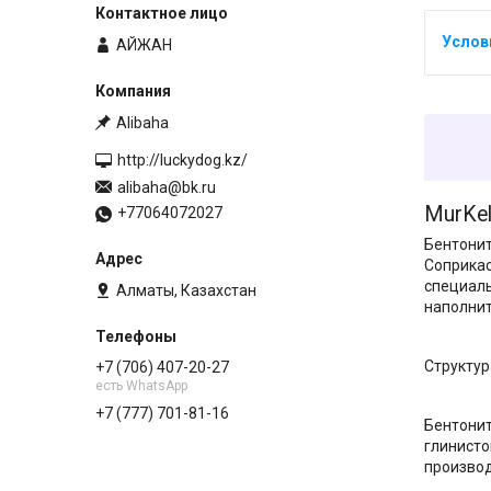
АЙЖАН
Alibaha
http://luckydog.kz/
alibaha@bk.ru
MurKe
+77064072027
Бентонит
Соприкас
специаль
Алматы, Казахстан
наполнит
Структур
+7 (706) 407-20-27
есть WhatsApp
+7 (777) 701-81-16
Бентонит
глинисто
производ