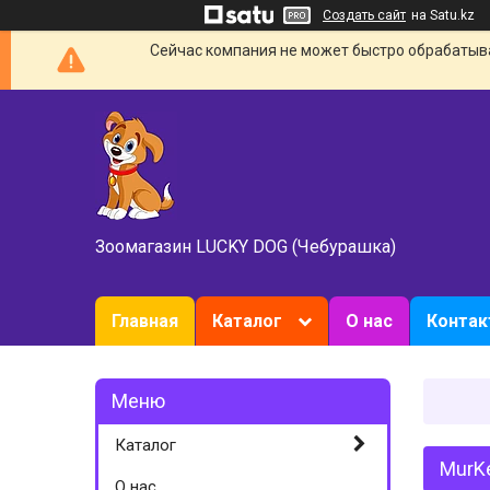
Создать сайт
на Satu.kz
Сейчас компания не может быстро обрабатыват
Зоомагазин LUCKY DOG (Чебурашка)
Главная
Каталог
О нас
Конта
Каталог
MurKe
О нас