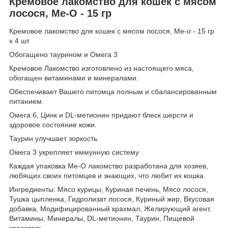
Кремовое лакомство для кошек с мясом
лосося, Me-O - 15 гр
Кремовое лакомство для кошек с мясом лосося, Me-o - 15 гр
х 4 шт
Обогащено таурином и Омега 3
Кремовое Лакомство изготовлено из настоящего мяса,
обогащен витаминами и минералами.
Обеспечивает Вашего питомца полным и сбалансированным
питанием.
Омега 6, Цинк и DL-метионин придают блеск шерсти и
здоровое состояние кожи.
Таурин улучшает зоркость.
Омега 3 укрепляет иммунную систему
Каждая упаковка Ме-О лакомство разработана для хозяев,
любящих своих питомцев и знающих, что любит их кошка.
Ингредиенты: Мясо курицы, Куриная печень, Мясо лосося,
Тушка цыпленка, Гидролизат лосося, Куриный жир, Вкусовая
добавка, Модифицированный крахмал, Желирующий агент,
Витамины, Минералы, DL-метионин, Таурин, Пищевой