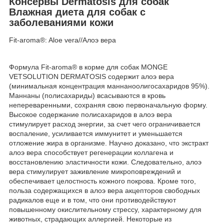
Консервы Dermatosis для собак
Влажная диета для собак с
заболеваниями кожи
Fit-aroma®: Aloe vera//Алоэ вера
Формула Fit-aroma® в корме для собак MONGE
VETSOLUTION DERMATOSIS содержит алоэ вера
(минимальная концентрация маннаноолигосахаридов 95%).
Маннаны (полисахариды) всасываются в кровь
непереваренными, сохраняя свою первоначальную форму.
Высокое содержание полисахаридов в алоэ вера
стимулирует расход энергии, за счет чего ограничивается
воспаление, усиливается иммунитет и уменьшается
отложение жира в организме. Научно доказано, что экстракт
алоэ вера способствует регенерации коллагена и
восстановлению эластичности кожи. Следовательно, алоэ
вера стимулирует заживление микроповреждений и
обеспечивает целостность кожного покрова. Кроме того,
польза содержащихся в алоэ вера акцепторов свободных
радикалов еще и в том, что они противодействуют
повышенному окислительному стрессу, характерному для
животных, страдающих аллергией. Некоторые из