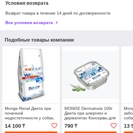
Условия возврата
Возврат товара в течение 14 дней по договоренности
Все условия возврата
Подобные товары компании
Monge Renal Диета при
MONGE Dermatosis 100г
Mong
почечной
Диета при алергиях и
забо
недостаточности у собак,
дерматитах Консервы для
соба
2кг
кошек
14 100
790
13 
₸
₸