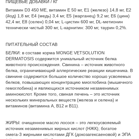
ПИЩЕВЫЕ ДОБАВКИ / КГ
Витамин D3 450 МЕ, витамин Е 50 мг, E1 (железо) 14,8 мг, E2
(йод) 1,8 мг, E4 (медь) 3,4 мг, E5 (марганец) 9,2 мг, E6 (цинк)
42,4 мг, E8 (селен) 0,04 мг, L-цистин 600 мг, DL-метионин
технически чистый 300 мг, L-карнитин: 300 мг, таурин 0,2%.
ПИТАТЕЛЬНЫЙ СОСТАВ
БЕЛКИ: в составе корма MONGE VETSOLUTION
DERMATOSIS содержится уникальный источник белка
животного происхождения. Свинина – источник животного
белка, ограничивающий аллергические реакции кишечника. В
свинине содержится большое количество хорошо усвояемых
белков, повышающих концентрацию миоглобина (мышечного
гемоглобина) и являющихся источником незаменимых
аминокислот. Кроме того, свиная печень – это источник
нескольких минеральных веществ (железа и селена) и
витаминов (витамина А, В12 и В11).
ЖИРЫ: очищенное масло лосося – это легкоусвояемый
источник незаменимых жирных кислот (НЖК); богатое
омега-3 жирными кислотами ДГК (докозагексаеновой) и ЭПА