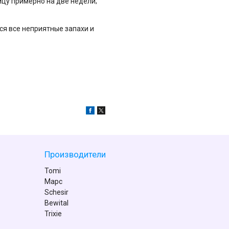
мцу примерно на две недели;
ся все неприятные запахи и
Производители
Tomi
Марс
Schesir
Bewital
Trixie