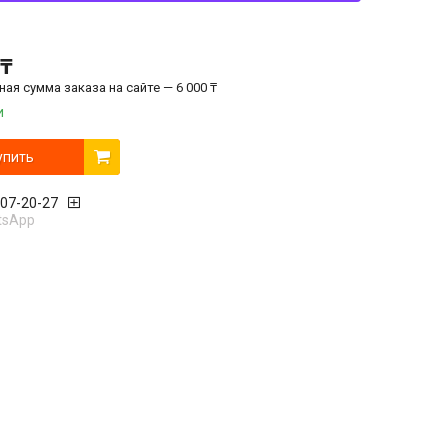
 ₸
ая сумма заказа на сайте — 6 000 ₸
и
упить
407-20-27
tsApp