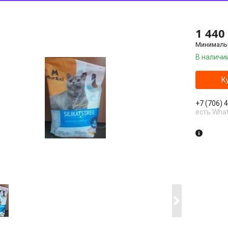
1 440
Минимальн
В наличи
К
+7 (706) 
есть Wha