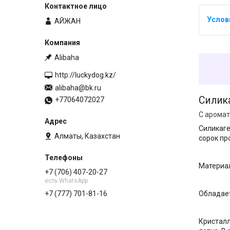
АЙЖАН
Alibaha
http://luckydog.kz/
alibaha@bk.ru
Силик
+77064072027
С аромат
Силикаге
Алматы, Казахстан
сорок пр
Материал
+7 (706) 407-20-27
есть WhatsApp
Обладает
+7 (777) 701-81-16
Кристалл