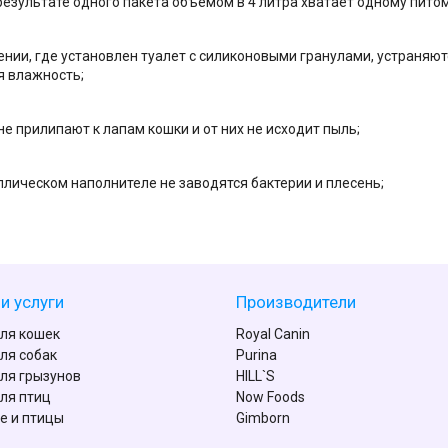
 результате одного пакета объемом в 4 литра хватает одному пито
нии, где установлен туалет с силиконовыми гранулами, устраняют
я влажность;
не прилипают к лапам кошки и от них не исходит пыль;
ллическом наполнителе не заводятся бактерии и плесень;
и услуги
Производители
ля кошек
Royal Canin
ля собак
Purina
ля грызунов
HILL`S
ля птиц
Now Foods
е и птицы
Gimborn