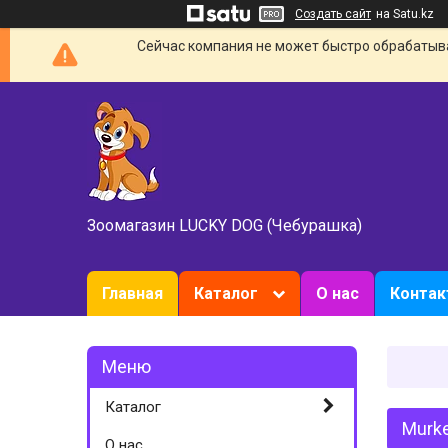
Создать сайт
на Satu.kz
Сейчас компания не может быстро обрабатыват
Зоомагазин LUCKY DOG (Чебурашка)
Главная
Каталог
О нас
Конта
Каталог
Murke
О нас