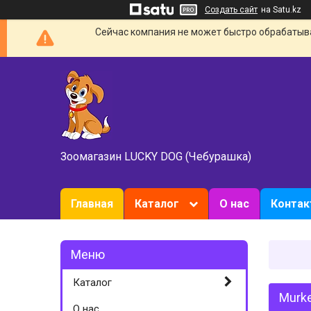
Создать сайт
на Satu.kz
Сейчас компания не может быстро обрабатыват
Зоомагазин LUCKY DOG (Чебурашка)
Главная
Каталог
О нас
Конта
Каталог
Murke
О нас