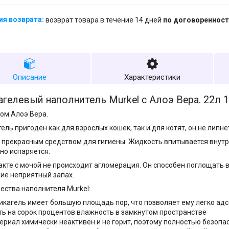
возврат товара в течение 14 дней
по договоренност
Описание
Характеристики
гелевый наполнитель Murkel с Алоэ Вера. 22л 1
ом Алоэ Вера.
ель пригоден как для взрослых кошек, так и для котят, он не липн
 прекрасным средством для гигиены. Жидкость впитывается внутрь
но испаряется.
акте с мочой не происходит агломерация. Он способен поглощать в
ие неприятный запах.
ства наполнителя Murkel:
икагель имеет большую площадь пор, что позволяет ему легко ад
ть на сорок процентов влажность в замкнутом пространстве
ериал химически неактивен и не горит, поэтому полностью безопа