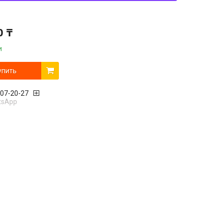
0 ₸
и
упить
407-20-27
tsApp