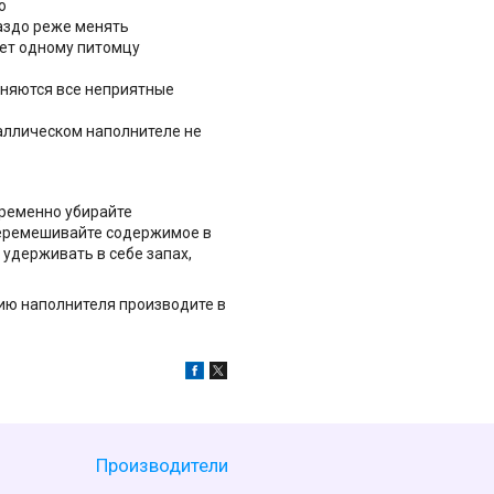
ю
аздо реже менять
ает одному питомцу
аняются все неприятные
таллическом наполнителе не
временно убирайте
перемешивайте содержимое в
 удерживать в себе запах,
ию наполнителя производите в
Производители