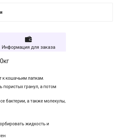
и
Информация для заказа
0кг
ет к кошачьим лапкам.
 пористых гранул, а потом
се бактерии, а также молекулы,
сорбировать жидкость и
сен