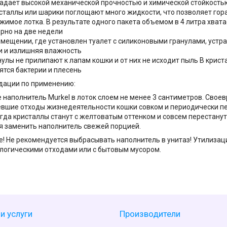
адает высокой механической прочностью и химической стойкость
сталлы или шарики поглощают много жидкости, что позволяет гор
жимое лотка. В результате одного пакета объемом в 4 литра хват
рно на две недели
омещении, где установлен туалет с силиконовыми гранулами, устр
и и излишняя влажность
нулы не прилипают к лапам кошки и от них не исходит пыль В крис
ятся бактерии и плесень
дации по применению:
 наполнитель Murkel в лоток слоем не менее 3 сантиметров. Свое
вшие отходы жизнедеятельности кошки совком и периодически 
огда кристаллы станут с желтоватым оттенком и совсем перестанут
я заменить наполнитель свежей порцией.
! Не рекомендуется выбрасывать наполнитель в унитаз! Утилизац
ологическими отходами или с бытовым мусором.
и услуги
Производители