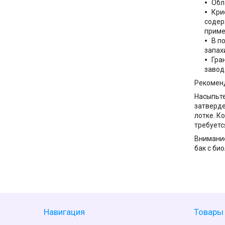
Обл
Кри
содер
приме
В п
запах
Гра
завод
Рекомен
Насыпьте
затверде
лотке. К
требуетс
Внимание
бак с би
Навигация
Товары 