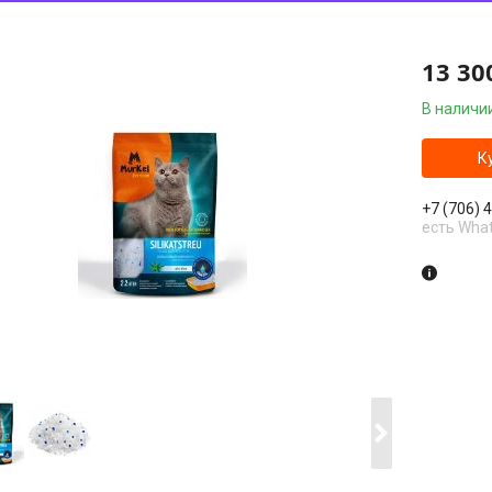
13 30
В наличи
К
+7 (706) 
есть Wha