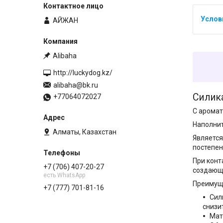
АЙЖАН
Alibaha
http://luckydog.kz/
alibaha@bk.ru
Силика
+77064072027
С аромат
Наполнит
Алматы, Казахстан
Является
постепен
При конт
+7 (706) 407-20-27
создающ
есть WhatsApp
Преимуще
+7 (777) 701-81-16
Сил
снизи
Мат