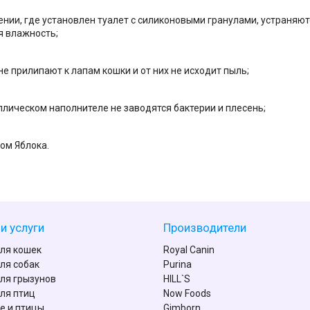
нии, где установлен туалет с силиконовыми гранулами, устраняют
я влажность;
не прилипают к лапам кошки и от них не исходит пыль;
ллическом наполнителе не заводятся бактерии и плесень;
ом Яблока.
и услуги
Производители
ля кошек
Royal Canin
ля собак
Purina
ля грызунов
HILL`S
ля птиц
Now Foods
е и птицы
Gimborn