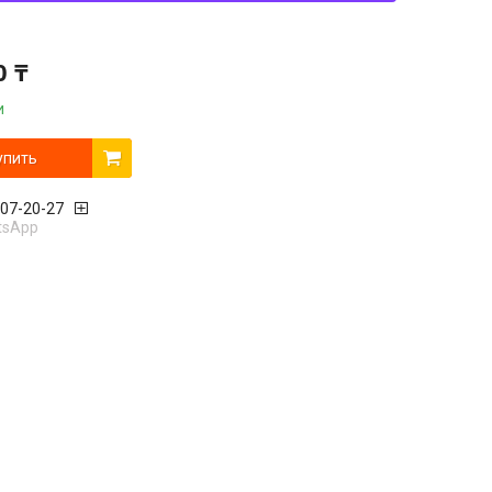
0 ₸
и
упить
407-20-27
tsApp