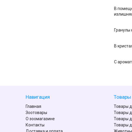
В помеще
излишня
Гранулы 
В криста
С аромат
Навигация
Товары 
Главная
Товары д
Зоотовары
Товары д
О зоомагазине
Товары д
Контакты
Товары д
Доставка и оплата
Животны