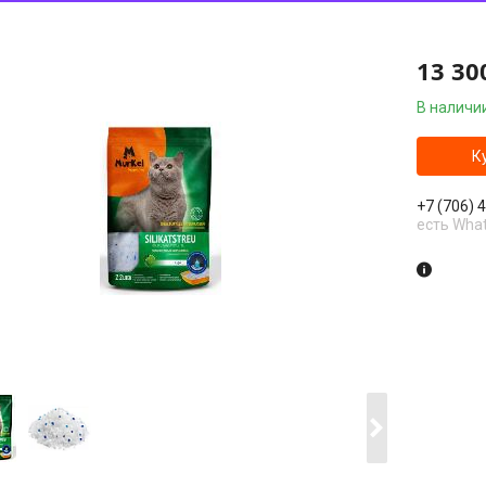
13 30
В наличи
К
+7 (706) 
есть Wha