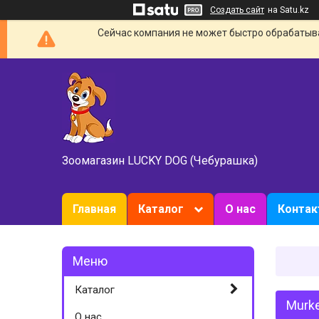
Создать сайт
на Satu.kz
Сейчас компания не может быстро обрабатыват
Зоомагазин LUCKY DOG (Чебурашка)
Главная
Каталог
О нас
Конта
Каталог
Murke
О нас