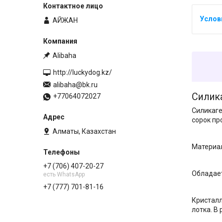
АЙЖАН
Alibaha
http://luckydog.kz/
alibaha@bk.ru
Силик
+77064072027
Силикаге
сорок пр
Алматы, Казахстан
Материал
+7 (706) 407-20-27
Обладает
есть WhatsApp
+7 (777) 701-81-16
Кристалл
лотка. В