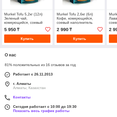
Murkel Tofu 5,2кг (12л)
Murkel Tofu 2,6кг (6л)
Murk
Зеленый чай,
Кофе, комкующийся,
Лава
комкующийся, соевый
соевый наполнитель
соев
наполнитель
5 950
2 990
2 9
₸
₸
Купить
Купить
О нас
81% положительных из 16 отзывов за год
Работает с 26.11.2013
г. Алматы
Алматы, Казахстан
Контакты
Сегодня работает с 10:00 до 19:30
Показать весь график работы