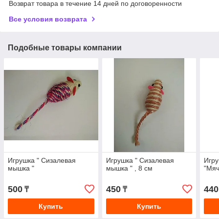
Возврат товара в течение 14 дней по договоренности
Все условия возврата
Подобные товары компании
Игрушка " Сизалевая
Игрушка " Сизалевая
Игру
мышка "
мышка " , 8 см
"Мяч
500
450
440
₸
₸
Купить
Купить