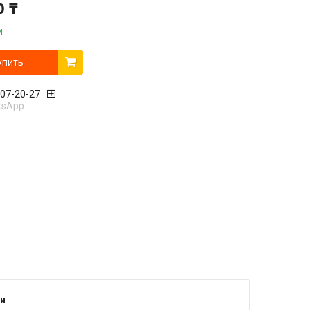
0 ₸
и
упить
407-20-27
tsApp
и