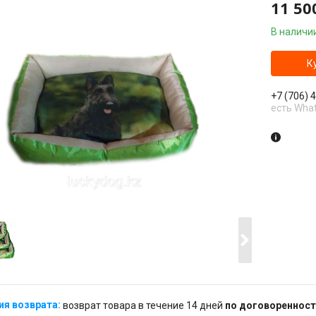
11 50
В наличи
К
+7 (706) 
есть Wha
возврат товара в течение 14 дней
по договоренност