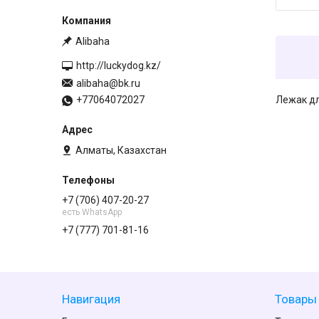
Alibaha
http://luckydog.kz/
alibaha@bk.ru
+77064072027
Лежак дл
Алматы, Казахстан
+7 (706) 407-20-27
есть WhatsApp
+7 (777) 701-81-16
Навигация
Товары 