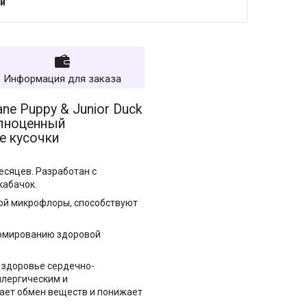
и
Информация для заказа
ane Puppy & Junior Duck
лноценный
е кусочки
есяцев. Разработан с
кабачок.
ной микрофлоры, способствуют
ормированию здоровой
 здоровье сердечно-
ллергическим и
ает обмен веществ и понижает