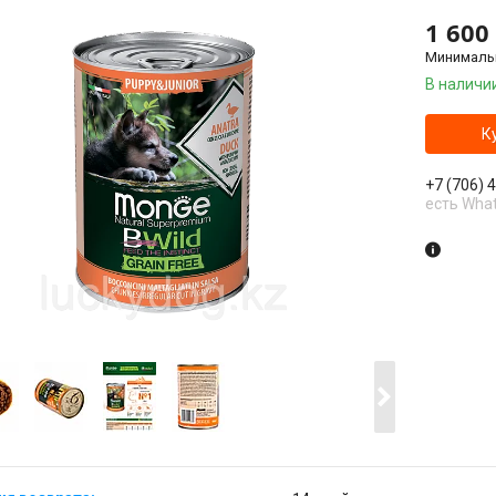
1 600
Минимальн
В наличи
К
+7 (706) 
есть Wha