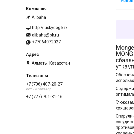
Alibaha
http://luckydog.kz/
alibaha@bk.ru
+77064072027
Monge 
MONGE
сбала
Алматы, Казахстан
утка\
Обеспечи
использо
+7 (706) 407-20-27
Содержит
есть WhatsApp
оптималь
+7 (777) 701-81-16
Глюкозам
хрящевой
Спирулин
сосудист
противов
уровень 