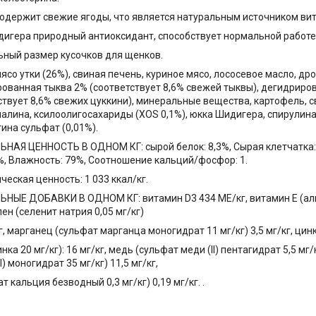
одержит свежие ягоды, что является натуральным источником ви
игера природный антиоксидант, способствует нормальной работе
ный размер кусочков для щенков.
мясо утки (26%), свиная печень, куриное мясо, лососевое масло, д
ованная тыква 2% (соответствует 8,6% свежей тыквы), дегидриро
ствует 8,6% свежих цуккини), минеральные вещества, картофель, 
алина, ксилоолигосахариды (XOS 0,1%), юкка Шидигера, спирулина 
ина сульфат (0,01%).
НАЯ ЦЕННОСТЬ В ОДНОМ КГ: сырой белок: 8,3%, Сырая клетчатка: 
5%, Влажность: 79%, Соотношение кальций/фосфор: 1.
ческая ценность: 1 033 ккал/кг.
НЫЕ ДОБАВКИ В ОДНОМ КГ: витамин D3 434 МЕ/кг, витамин E (ал
лен (селенит натрия 0,05 мг/кг)
кг, марганец (сульфат марганца моногидрат 11 мг/кг) 3,5 мг/кг, цин
нка 20 мг/кг): 16 мг/кг, медь (сульфат меди (II) пентагидрат 5,5 мг/
I) моногидрат 35 мг/кг) 11,5 мг/кг,
т кальция безводный 0,3 мг/кг) 0,19 мг/кг. .