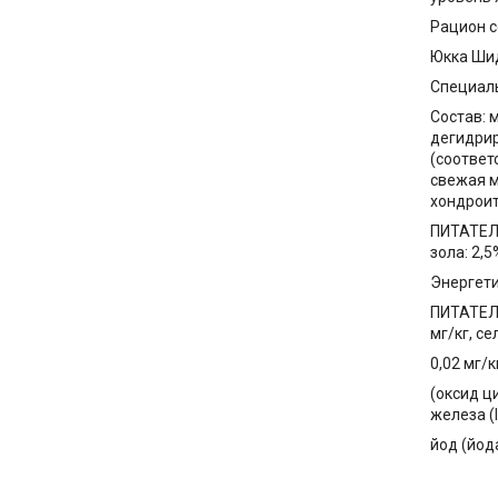
Рацион с
Юкка Шид
Специаль
Состав: 
дегидрир
(соответ
свежая м
хондроит
ПИТАТЕЛЬ
зола: 2,
Энергети
ПИТАТЕЛЬ
мг/кг, се
0,02 мг/
(оксид ци
железа (I
йод (йода