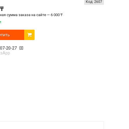
Код:
2607
 ₸
ая сумма заказа на сайте — 6 000 ₸
и
упить
407-20-27
tsApp