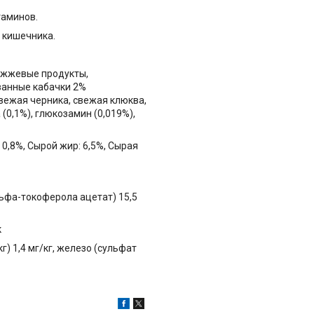
таминов.
 кишечника.
рожжевые продукты,
ванные кабачки 2%
свежая черника, свежая клюква,
(0,1%), глюкозамин (0,019%),
0,8%, Сырой жир: 6,5%, Сырая
ьфа-токоферола ацетат) 15,5
к
кг) 1,4 мг/кг, железо (сульфат