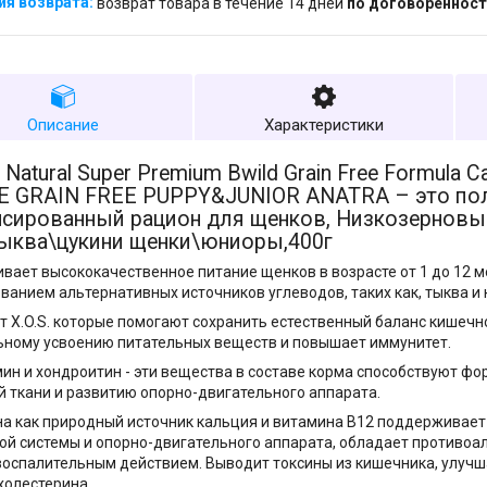
возврат товара в течение 14 дней
по договоренност
Описание
Характеристики
Natural Super Premium Bwild Grain Free Formula C
 GRAIN FREE PUPPY&JUNIOR ANATRA – это по
нсированный рацион для щенков, Низкозерновы
тыква\цукини щенки\юниоры,400г
вает высококачественное питание щенков в возрасте от 1 до 12 м
ванием альтернативных источников углеводов, таких как, тыква и 
 X.O.S. которые помогают сохранить естественный баланс кишеч
ному усвоению питательных веществ и повышает иммунитет.
ин и хондроитин - эти вещества в составе корма способствуют ф
 ткани и развитию опорно-двигательного аппарата.
а как природный источник кальция и витамина В12 поддерживает
ой системы и опорно-двигательного аппарата, обладает противоа
оспалительным действием. Выводит токсины из кишечника, улучш
холестерина.