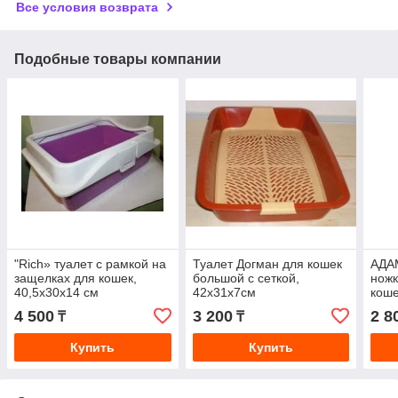
Все условия возврата
Подобные товары компании
"Rich» туалет с рамкой на
Туалет Догман для кошек
АДАМ
защелках для кошек,
большой с сеткой,
ножк
40,5х30х14 см
42х31х7см
коше
4 500
3 200
2 8
₸
₸
Купить
Купить