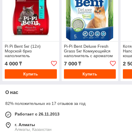
Pi Pi Bent 5кг (12л)
Pi-Pi Bent Deluxe Fresh
Котя
Морской бриз
Grass 5кг Комкующийся
Напо
наполнитель
наполнитель с ароматом
коша
комкующийся
свежескошенной травы
ком
4 000
7 000
2 5
₸
₸
для туалета кошек
Купить
Купить
О нас
82% положительных из 17 отзывов за год
Работает с 26.11.2013
г. Алматы
Алматы, Казахстан