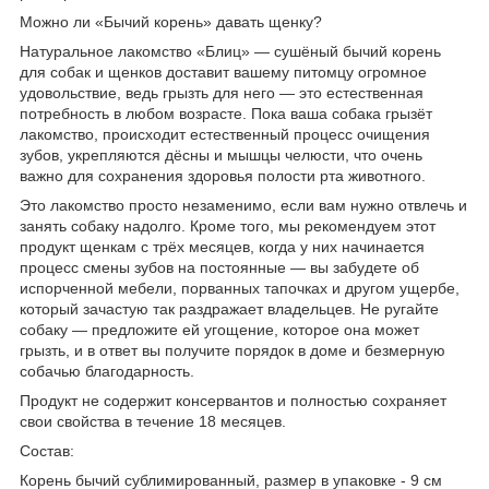
Можно ли «Бычий корень» давать щенку?
Натуральное лакомство «Блиц» — сушёный бычий корень
для собак и щенков доставит вашему питомцу огромное
удовольствие, ведь грызть для него — это естественная
потребность в любом возрасте. Пока ваша собака грызёт
лакомство, происходит естественный процесс очищения
зубов, укрепляются дёсны и мышцы челюсти, что очень
важно для сохранения здоровья полости рта животного.
Это лакомство просто незаменимо, если вам нужно отвлечь и
занять собаку надолго. Кроме того, мы рекомендуем этот
продукт щенкам с трёх месяцев, когда у них начинается
процесс смены зубов на постоянные — вы забудете об
испорченной мебели, порванных тапочках и другом ущербе,
который зачастую так раздражает владельцев. Не ругайте
собаку — предложите ей угощение, которое она может
грызть, и в ответ вы получите порядок в доме и безмерную
собачью благодарность.
Продукт не содержит консервантов и полностью сохраняет
свои свойства в течение 18 месяцев.
Состав:
Корень бычий сублимированный, размер в упаковке - 9 см