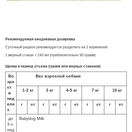
Рекомендуемая ежедневная дозировка
Суточный рацион рекомендуется разделить на 2 кормления.
1 мерный стакан = 240 мл (приблизительно 90 грамм)
Щенки в период отъема (грамм или мерных стаканов)
Во
Вес взрослой собаки
зра
ст
1-2 кг
3 кг
4-5 кг
7 кг
10 кг
в
нед
еля
г
ст
г
ст
г
ст
г
ст
г
ст
х
до
Babydog Milk
3-х
нед