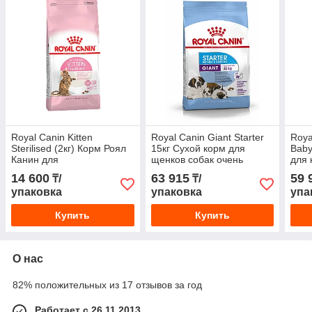
Royal Canin Kitten
Royal Canin Giant Starter
Roya
Sterilised (2кг) Корм Роял
15кг Сухой корм для
Baby
Канин для
щенков собак очень
для 
стерилизованных котят от
крупных размеров до 2
до 4
14 600
63 915
59 
₸/
₸/
6 до 12 месяцев.
мес
бер
упаковка
упаковка
упа
Купить
Купить
О нас
82% положительных из 17 отзывов за год
Работает с 26.11.2013