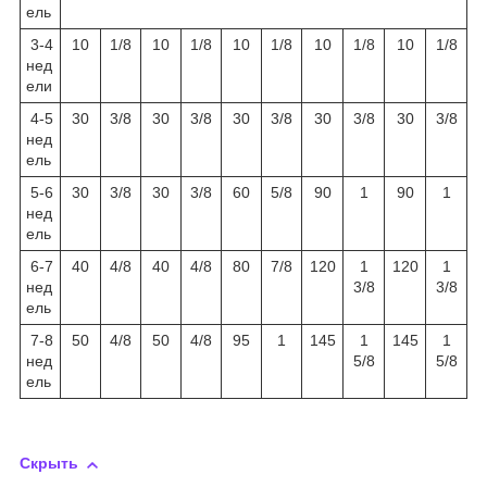
ель
3-4
10
1/8
10
1/8
10
1/8
10
1/8
10
1/8
нед
ели
4-5
30
3/8
30
3/8
30
3/8
30
3/8
30
3/8
нед
ель
5-6
30
3/8
30
3/8
60
5/8
90
1
90
1
нед
ель
6-7
40
4/8
40
4/8
80
7/8
120
1
120
1
нед
3/8
3/8
ель
7-8
50
4/8
50
4/8
95
1
145
1
145
1
нед
5/8
5/8
ель
Скрыть