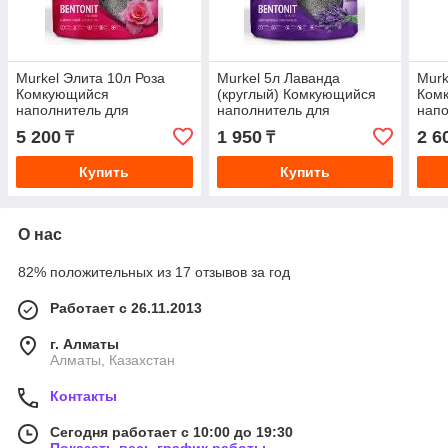
Murkel Элита 10л Роза
Murkel 5л Лаванда
Murk
Комкующийся
(круглый) Комкующийся
Ком
наполнитель для
наполнитель для
напо
кошачьего туалета, 8кг
кошачьего туалета, 4 кг.
коша
5 200
1 950
2 6
₸
₸
Купить
Купить
О нас
82% положительных из 17 отзывов за год
Работает с 26.11.2013
г. Алматы
Алматы, Казахстан
Контакты
Сегодня работает с 10:00 до 19:30